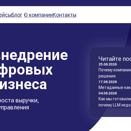
ейсы
Блог
О компании
Контакты
внедрение
Читайте по
ифровых
25.06.2026
Почему компании
решения
изнеса
17.06.2026
Метаданные как
04.06.2026
Как мы готовили
оста выручки,
почему LLM нед
управления