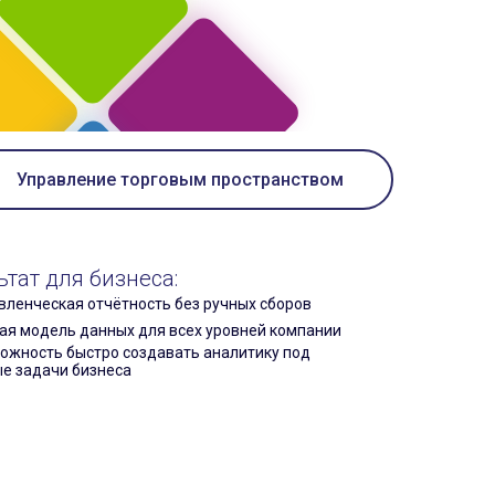
Управление торговым пространством
ьтат для бизнеса:
вленческая отчётность без ручных сборов
ая модель данных для всех уровней компании
ожность быстро создавать аналитику под
е задачи бизнеса
ьтат для бизнеса
ьтат для бизнеса:
ильные и проверенные источники данных
ые стандарты выкладки и контроля во всех
рачная структура владения и ответственности
зинах
анные
рачный процесс работы персонала,