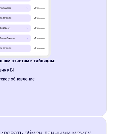
ашим отчетам и таблицам:
ия к BI
ское обновление
зировать обмен данными между