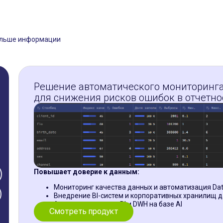
BPM — управление эффективностью
Доку
подт
тва
и планированием
Полн
подд
е
больше информации
Решение автоматического мониторинга
для снижения рисков ошибок в отчетно
Повышает доверие к данным:
Мониторинг качества данных и автоматизация Da
Внедрение BI-систем и корпоративных хранилищ 
Автодокументация BI и DWH на базе AI
Смотреть продукт