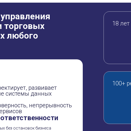
 управления
18 лет
и торговых
х любого
100+ 
оектирует, развивает
ые системы данных
оверность, непрерывность
сервисов
 ответственности
ых без остановок бизнеса