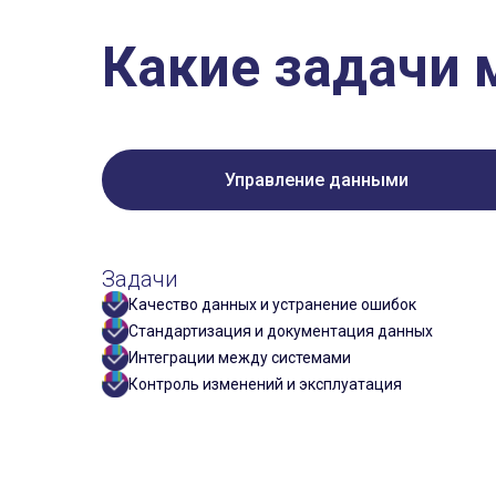
Какие задачи
Управление данными
Задачи
Качество данных и устранение ошибок
Стандартизация и документация данных
Интеграции между системами
Контроль изменений и эксплуатация
Задачи
Задачи
Корпоративная отчётность и KPI
Планирование магазина и оборудования
DWH и моделирование данных
Планограммы и стандарты выкладки
Индивидуальные аналитические решения под
Контроль работы линейного персонала