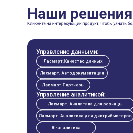
процессы компании
и соблюдения стандартов
Аналитика эффективности полочного пространс
Наши решения
Разработка методик и документации для
процессов мерчандайзинга
Экспертная поддержка и консалтинг по выкладк
Кликните на интересующий продукт, чтобы узнать 
и полке
Управление данными:
Ласмарт.Качество данных
Ласмарт. Автодокументация
Ласмарт.Партнеры
Управление аналитикой:
Ласмарт. Аналитика для розницы
Ласмарт. Аналитика для дистрибьютеров
BI-аналитика