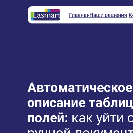
Главная
Наши решения
К
Автоматическое
описание таблиц
полей:
как уйти 
ручной документ