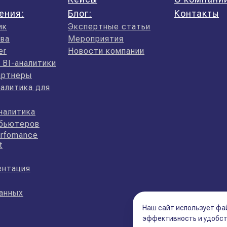
ения:
Блог:
Контакты
ик
Экспертные статьи
ва
Мероприятия
er
Новости компании
 BI-аналитики
артнеры
алитика для
налитика
ибьютеров
erfomance
t
ентация
анных
Наш сайт использует фай
эффективность и удобс