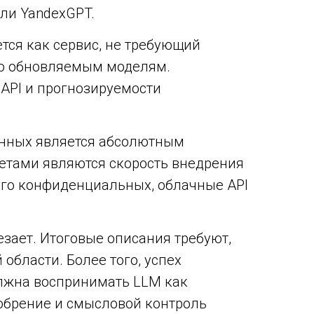
или YandexGPT.
тся как сервис, не требующий
но обновляемым моделям.
 API и прогнозируемости
анных является абсолютным
тетами являются скорость внедрения
рого конфиденциальных, облачные API
езает. Итоговые описания требуют,
области. Более того, успех
олжна воспринимать LLM как
добрение и смысловой контроль