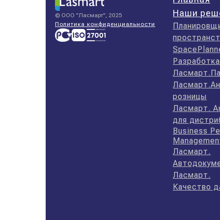
Наши реш
© ООО "Ласмарт", 2025
Политика конфиденциальности
Планировщ
пространст
SpacePlann
Разработка
Ласмарт.П
Ласмарт.Ан
розницы
Ласмарт. А
для дистр
Business P
Managemen
Ласмарт.
Автодокум
Ласмарт.
Качество д