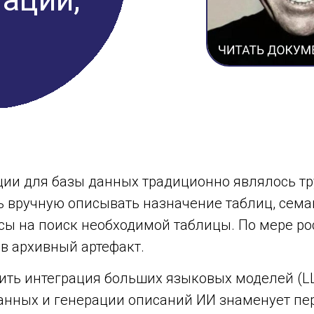
ии для базы данных традиционно являлось тр
 вручную описывать назначение таблиц, семан
асы на поиск необходимой таблицы. По мере р
в архивный артефакт.
шить интеграция больших языковых моделей (L
анных и генерации описаний ИИ знаменует пер