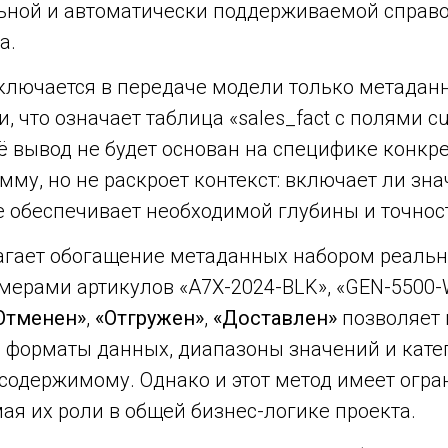
ьной и автоматически поддерживаемой справо
а.
ключается в передаче модели только метаданн
 что означает таблица «sales_fact с полями cus
ё вывод не будет основан на специфике конкре
мму, но не раскроет контекст: включает ли зна
не обеспечивает необходимой глубины и точнос
гает обогащение метаданных набором реальн
ерами артикулов «A7X-2024-BLK», «GEN-5500-
Отменен»
,
«Отгружен»
,
«Доставлен»
позволяет 
 форматы данных, диапазоны значений и кате
содержимому. Однако и этот метод имеет огра
я их роли в общей бизнес-логике проекта.