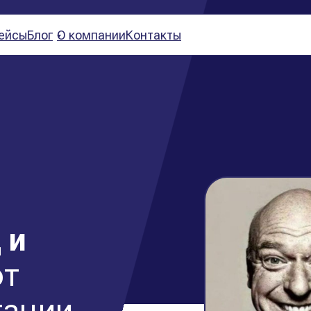
ейсы
Блог
О компании
Контакты
 и
от
ации,