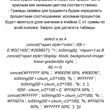
красным или зеленым цветом соответственно.
- Границы заливки для градиента будем определять
процентным соотношением: искомым процентом
будет являться доля значения в ячейках С от суммы по
всей колонке. Запрос для датасета таблицы:
select a as A
,concat('<span style="color:', if(b <
0,'#DC143C','#2E8B57'), '">', toString(b), '</span>') as B
,concat('<span style="display: block; background-image:
linear-gradient(to right, ',
if(c >= 0,
concat('#FFFFFF 50%, ', '#90EE90 50%, #90EE90 ',
toString(50 + c/sum_c/2*100), '%, ', '#FFFFFF ',
toString(50 + c/sum_c/2*100) , '%', '); '),
if(50 - c/sum_c/2*100 < 0, '#FFA07A 50%, ',
concat('#FFFFFF ', toString(50 + c/sum_c/2*100), '%, ',
'#FFA07A ', toString(50 + c/sum_c/2*100), '%, #FFA07A
50%, ', '#FFFFFF 50%', '); ')))