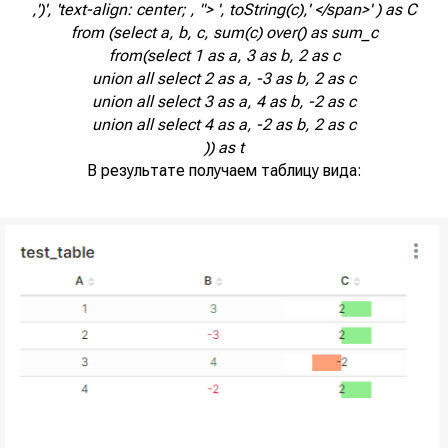
,')', 'text-align: center; , "> ', toString(c),' </span>' ) as C
from (select a, b, c, sum(c) over() as sum_c
from(select 1 as a, 3 as b, 2 as c
union all select 2 as a, -3 as b, 2 as c
union all select 3 as a, 4 as b, -2 as c
union all select 4 as a, -2 as b, 2 as c
)) as t
В результате получаем таблицу вида:
Кейсы
Главная
Блог:
Наши решения:
Планировщик
Экспертные статьи
пространства
Мероприятия
SpacePlanner
Новости компании
Разработка BI-
аналитики
Ласмарт.Обмен
данными с
партнерами
О компании
Ласмарт.Аналитика
Контакты
для розницы
Ласмарт. Аналитика
для дистрибьютеров