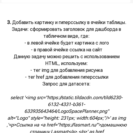
Горячая линия
Ласмарт.
Автодокументация
8 800 350 06 58
Ласмарт.
info@lasmart.ru
Качество данных
3.
Добавить картинку и гиперссылку в ячейки таблицы.
Задачи: сформировать заголовок для дашборда в
табличном виде, где:
- в левой ячейке будет картинка с лого
- в правой ячейке ссылка на сайт
© ООО "Ласмарт", 2025
Политика
Данную задачу можно решить с использованием
конфиденциальности
HTML, используем:
- тег img для добавления рисунка
- тег href для добавления гиперссылки
Запрос для датасета:
Адрес: Санкт-Петербург, улица Есенина, 1
корп.1, помещение 152Н
Режим работы:
Ежедневно с 08:00 до 22:00
select '<img src="https://static.tildacdn.com/tild6230-
6132-4331-b361-
633935643464/LogoSpacePlanner.png"
alt="Logo" style="height: 231px; width:604px;"/>' as img
,'<p>Cсылка на <a href="https://lasmart.ru/">домашнюю
страницу Lasmart</a>.</p>' as href