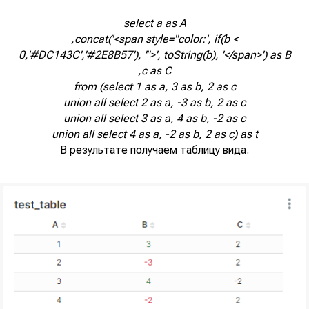
select a as A
,concat('<span style="color:', if(b <
0,'#DC143C','#2E8B57'), '">', toString(b), '</span>') as B
,c as C
from (select 1 as a, 3 as b, 2 as c
union all select 2 as a, -3 as b, 2 as c
union all select 3 as a, 4 as b, -2 as c
union all select 4 as a, -2 as b, 2 as c) as t
В результате получаем таблицу вида.