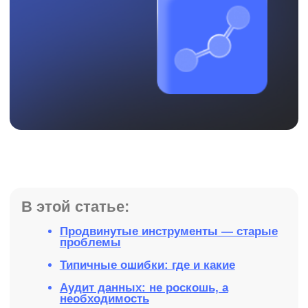
В этой статье:
Продвинутые инструменты — старые
проблемы
Типичные ошибки: где и какие
Аудит данных: не роскошь, а
необходимость
Профессиональный аудит — только
actionable-результаты
Заключение
КОГДА DWH НУЖНА
ПОМОЩЬ: ЗАЧЕМ БИЗНЕСУ
ИТ-АУДИТ ДАННЫХ
Многие компании сегодня внедряют современные
инструменты работы с данными: dbt, Data Vault,