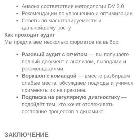
Кейсы
Главная
Блог:
Наши решения:
Планировщик
Экспертные статьи
пространства
Мероприятия
SpacePlanner
Новости компании
Разработка BI-
аналитики
Ласмарт.Обмен
данными с
партнерами
О компании
Ласмарт.Аналитика
Контакты
для розницы
Ласмарт. Аналитика
для дистрибьютеров
Горячая линия
Ласмарт.
Автодокументация
8 800 350 06 58
Ласмарт.
info@lasmart.ru
Качество данных
© ООО "Ласмарт", 2025