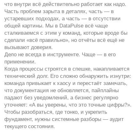
В dbt:
Перегруженные модели, используются
повторяющееся логика
Копипастные макросы
Не оптимизированное инкрементальное
обновление с полным чтением таблицы
источника
В мониторинге качества:
Нет четких метрик качества данных
Не прописан процесс исправления качества
данных, не назначены ответственные
Ставятся только базовые проверки
В Data Vault:
Слишком высокая нормализация данных
Хаотичное распределение атрибутов по
сателлитам
Не правильный выбор натурального ключа
ПОЧЕМУ АУДИТ ВАЖЕН
ИТ-аудит в работе с данными — это не просто
разбор кода. Это способ оценить зрелость команды,
выявить уязвимости в архитектуре и рабочих
процессах (многие забывают про процессы!) и
получить конкретные рекомендации, которые