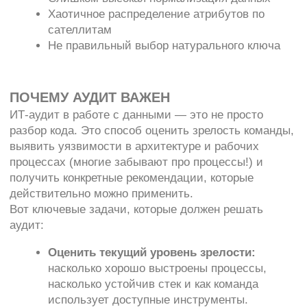
ключевым направлениям, с которыми работаем
сами ежедневно:
1. Аудит dbt-проектов
Помогаем разобраться, как устроена архитектура,
насколько грамотно построены модели,
используются ли макросы, оптимизация процессов
разработки. Проверяем, как устроены зависимости,
алертинг и документация. Часто находим десятки
неиспользуемых моделей, забытые кастомные
фильтры и неэффективные запросы, которые можно
упростить.
Что вы получаете:
Отчёт по архитектуре и структуре моделей
Оценка зрелости и технического долга
Рекомендации по улучшению: от
рефакторинга до схем процессов
2. Аудит качества данных
Даже если у вас настроены проверки, это не значит,
что система действительно работает. Мы проверим,
насколько полно и регулярно идут тесты, покрывают
ли они реальные бизнес-риски, как устроен алертинг
и где есть слепые зоны. Подскажем, как лучше
автоматизировать проверки и сделать мониторинг
по-настоящему полезным.
Что вы получаете:
Оценка текущих механизмов контроля