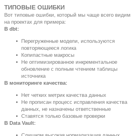
действительно можно применить.
Вот ключевые задачи, которые должен решать
аудит:
Оценить текущий уровень зрелости:
насколько хорошо выстроены процессы,
насколько устойчив стек и как команда
использует доступные инструменты.
Выявить слабые места:
от архитектурных
решений до операционных провалов — где
что ломается, и почему это не видно.
Уменьшить технический долг:
часто проще
не наращивать стек, а навести порядок в
текущем.
Повысить доверие к данным: когда вы
уверены в качестве, можно смело
использовать аналитику в принятии решений
— без двойной проверки в Excel.
Передать best practices:
чтобы команда
могла не просто исправить проблемы, а
двигаться дальше с уверенностью и
пониманием, как делать правильно.
ЧТО МЫ ПРЕДЛАГАЕМ: АУДИТ ОТ
КОМАНДЫ DATAPULSE
Мы запустили услугу технического аудита по трём