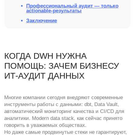
автоматический мониторинг качества и CI/CD для
аналитики. Modern data stack, как сейчас принято
говорить в уважаемых обществах.
Но даже самые продвинутые стеки не гарантируют,
что внутри всё действительно работает как надо.
Часть проблем зарыта в деталях, часть — в
устаревших подходах, а часть — в отсутствии
общей картины. Мы в DataPulse всё чаще
сталкиваемся с этим у команд, которые вроде бы
сделали «всё правильно», но отчёты всё ещё не
вызывают доверия.
Дело не всегда в инструменте. Чаще — в его
применении.
Когда процессы строятся в спешке, накапливается
технический долг. Его сложно обнаружить изнутри:
команда привыкает к хаосу и перестаёт замечать,
что документация не обновляется, пайплайны
падают без уведомлений, а бизнес регулярно
уточняет: «А вы уверены, что это точные цифры?».
Чтобы разобраться, где тонко, и укрепить
фундамент, нужны системные разборы — аудит
текущего состояния.
ТИПОВЫЕ ОШИБКИ
Вот типовые ошибки, который мы чаще всего видим
на проектах для примера: