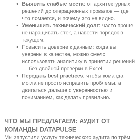
качества
Список рисков и точек утечки
Рекомендации по настройке автоматизации
3. Аудит Data Vault-модели
Data Vault — мощная, но капризная архитектура. Мы
проверим, как построены связи, насколько
правильно реализованы хабы, линки и сателлиты,
как идёт загрузка и где теряется
производительность. Работаем по стандартам Data
Vault 2.0.
Что вы получаете:
Анализ соответствия методологии DV 2.0
Рекомендации по упрощению и оптимизации
Советы по масштабируемости и
дальнейшему росту
Как проходит аудит
Мы предлагаем несколько форматов на выбор:
Разовый аудит с отчётом
— вы получаете
полный документ с анализом, выводами и
рекомендациями.
Воркшоп с командой
— вместе разбираем
слабые места, обсуждаем подходы и учимся
применять их на практике.
Подписка на регулярную диагностику
—
подойдёт тем, кто хочет отслеживать