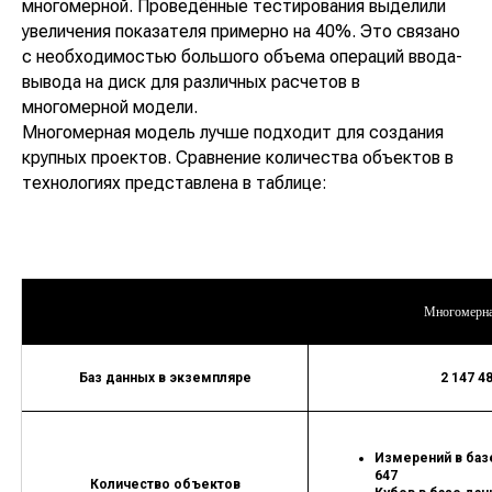
Автодокументация
8 800 350 06 58
многомерной. Проведённые тестирования выделили
Ласмарт.
увеличения показателя примерно на 40%. Это связано
info@lasmart.ru
Качество данных
с необходимостью большого объема операций ввода-
вывода на диск для различных расчетов в
многомерной модели.
Многомерная модель лучше подходит для создания
крупных проектов. Сравнение количества объектов в
© ООО "Ласмарт", 2025
Политика
технологиях представлена в таблице:
конфиденциальности
Адрес: Санкт-Петербург, улица Есенина, 1
Многомерна
корп.1, помещение 152Н
Режим работы:
Ежедневно с 08:00 до 22:00
Баз данных в экземпляре
2 147 4
Измерений в базе
647
Количество объектов