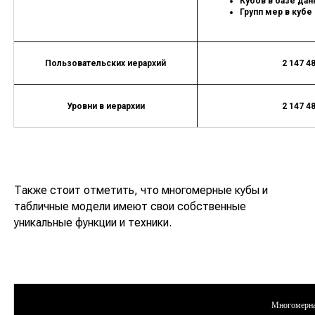
Кубов в базе данн
Групп мер в кубе 
Пользовательских иерархий
2 147 4
Уровни в иерархии
2 147 4
Также стоит отметить, что многомерные кубы и
табличные модели имеют свои собственные
уникальные функции и техники.
Многомерна