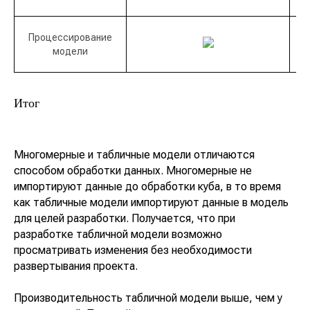
Процессирование
модели
Итог
Кейсы
Главная
Блог:
Наши решения:
Планировщик
Экспертные статьи
Многомерные и табличные модели отличаются
пространства
Мероприятия
способом обработки данных. Многомерные не
SpacePlanner
Новости компании
импортируют данные до обработки куба, в то время
Разработка BI-
аналитики
как табличные модели импортируют данные в модель
Ласмарт.Обмен
для целей разработки. Получается, что при
данными с
разработке табличной модели возможно
партнерами
О компании
Ласмарт.Аналитика
просматривать изменения без необходимости
Контакты
для розницы
развертывания проекта.
Ласмарт. Аналитика
для дистрибьютеров
Производительность табличной модели выше, чем у
Горячая линия
Ласмарт.