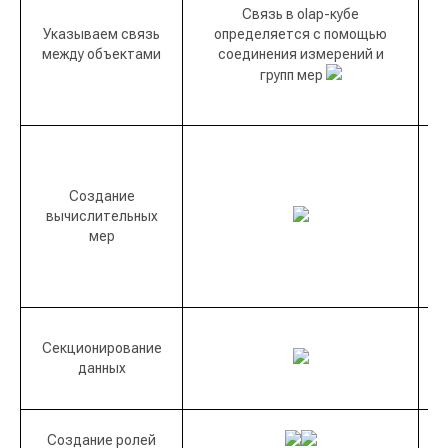
Связь в olap-кубе
Указываем связь
определяется с помощью
Т
между объектами
соединения измерений и
групп мер
в
Создание
вычислительных
мер
Секционирование
данных
Создание ролей