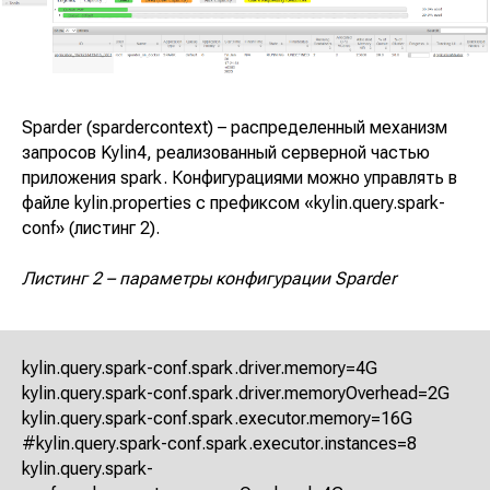
Кейсы
Главная
Блог:
Наши решения:
Планировщик
Экспертные статьи
пространства
Мероприятия
SpacePlanner
Новости компании
Sparder (spardercontext) – распределенный механизм
Разработка BI-
аналитики
запросов Kylin4, реализованный серверной частью
Ласмарт.Обмен
приложения spark. Конфигурациями можно управлять в
данными с
партнерами
файле kylin.properties с префиксом «kylin.query.spark-
О компании
Ласмарт.Аналитика
conf» (листинг 2).
Контакты
для розницы
Ласмарт. Аналитика
Листинг 2 – параметры конфигурации Sparder
для дистрибьютеров
Горячая линия
Ласмарт.
Автодокументация
8 800 350 06 58
Ласмарт.
info@lasmart.ru
Качество данных
kylin.query.spark-conf.spark.driver.memory=4G
kylin.query.spark-conf.spark.driver.memoryOverhead=2G
kylin.query.spark-conf.spark.executor.memory=16G
#kylin.query.spark-conf.spark.executor.instances=8
kylin.query.spark-
© ООО "Ласмарт", 2025