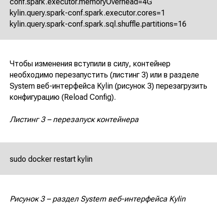
conf.spark.executor.memoryOverhead=4G
Политика
конфиденциальности
kylin.query.spark-conf.spark.executor.cores=1
kylin.query.spark-conf.spark.sql.shuffle.partitions=16
Адрес: Санкт-Петербург, улица Есенина, 1
Чтобы изменения вступили в силу, контейнер
корп.1, помещение 152Н
Режим работы:
Ежедневно с 08:00 до 22:00
необходимо перезапустить (листинг 3) или в разделе
System веб-интерфейса Kylin (рисунок 3) перезагрузить
конфигурацию (Reload Config).
Листинг 3 – перезапуск контейнера
sudo docker restart kylin
Рисунок 3 – раздел System веб-интерфейса Kylin