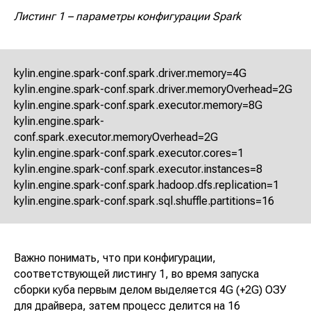
Листинг 1 – параметры конфигурации Spark
kylin.engine.spark-conf.spark.driver.memory=4G
kylin.engine.spark-conf.spark.driver.memoryOverhead=2G
kylin.engine.spark-conf.spark.executor.memory=8G
kylin.engine.spark-
conf.spark.executor.memoryOverhead=2G
kylin.engine.spark-conf.spark.executor.cores=1
kylin.engine.spark-conf.spark.executor.instances=8
kylin.engine.spark-conf.spark.hadoop.dfs.replication=1
kylin.engine.spark-conf.spark.sql.shuffle.partitions=16
Важно понимать, что при конфигурации,
соответствующей листингу 1, во время запуска
сборки куба первым делом выделяется 4G (+2G) ОЗУ
для драйвера, затем процесс делится на 16