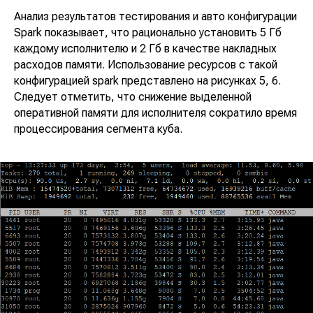
Контакты
для розницы
Анализ результатов тестирования и авто конфигурации
Ласмарт. Аналитика
для дистрибьютеров
Spark показывает, что рационально установить 5 Гб
Горячая линия
Ласмарт.
каждому исполнителю и 2 Гб в качестве накладных
Автодокументация
8 800 350 06 58
расходов памяти. Использование ресурсов с такой
Ласмарт.
info@lasmart.ru
конфигурацией spark представлено на рисунках 5, 6.
Качество данных
Следует отметить, что снижение выделенной
оперативной памяти для исполнителя сократило время
процессирования сегмента куба.
© ООО "Ласмарт", 2025
Политика
конфиденциальности
Адрес: Санкт-Петербург, улица Есенина, 1
корп.1, помещение 152Н
Режим работы:
Ежедневно с 08:00 до 22:00