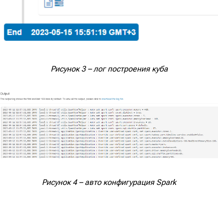
Рисунок 3 – лог построения куба
Кейсы
Главная
Блог:
Наши решения:
Планировщик
Экспертные статьи
пространства
Мероприятия
SpacePlanner
Новости компании
Разработка BI-
аналитики
Рисунок 4 – авто конфигурация Spark
Ласмарт.Обмен
данными с
партнерами
О компании
Ласмарт.Аналитика