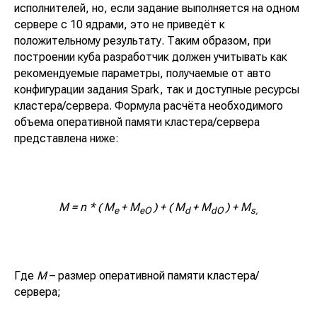
исполнителей, но, если задание выполняется на одном
сервере с 10 ядрами, это не приведёт к
положительному результату. Таким образом, при
построении куба разработчик должен учитывать как
рекомендуемые параметры, получаемые от авто
конфигурации задания Spark, так и доступные ресурсы
кластера/сервера. Формула расчёта необходимого
объема оперативной памяти кластера/сервера
представлена ниже:
M = n * ( M
+ M
) + ( M
+ M
) + M
e
eO
d
dO
s,
Где
M
– размер оперативной памяти кластера/
сервера;