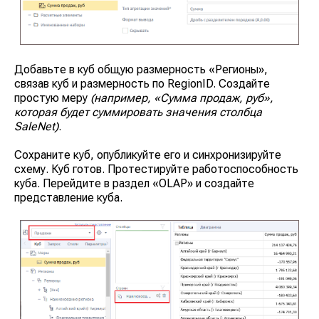
Добавьте в куб общую размерность
«Регионы»
,
Адрес: Санкт-Петербург, улица Есенина, 1
корп.1, помещение 152Н
связав куб и размерность по RegionID. Создайте
Режим работы:
Ежедневно с 08:00 до 22:00
простую меру
(например, «Сумма продаж, руб»,
которая будет суммировать значения столбца
SaleNet)
.
Сохраните куб, опубликуйте его и синхронизируйте
схему. Куб готов. Протестируйте работоспособность
куба. Перейдите в раздел
«OLAP»
и создайте
представление куба.