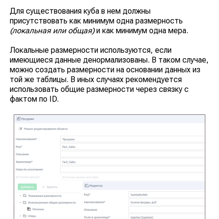
Главная
Блог:
Для существования куба в нем должны
Наши решения:
Планировщик
Экспертные статьи
присутствовать как минимум одна размерность
пространства
Мероприятия
(локальная или общая)
и как минимум одна мера.
SpacePlanner
Новости компании
Разработка BI-
Локальные размерности используются, если
аналитики
имеющиеся данные денормализованы. В таком случае,
Ласмарт.Обмен
можно создать размерности на основании данных из
данными с
той же таблицы. В иных случаях рекомендуется
партнерами
О компании
Ласмарт.Аналитика
использовать общие размерности через связку с
Контакты
для розницы
фактом по ID.
Ласмарт. Аналитика
для дистрибьютеров
Горячая линия
Ласмарт.
Автодокументация
8 800 350 06 58
Ласмарт.
info@lasmart.ru
Качество данных
© ООО "Ласмарт", 2025
Политика
конфиденциальности