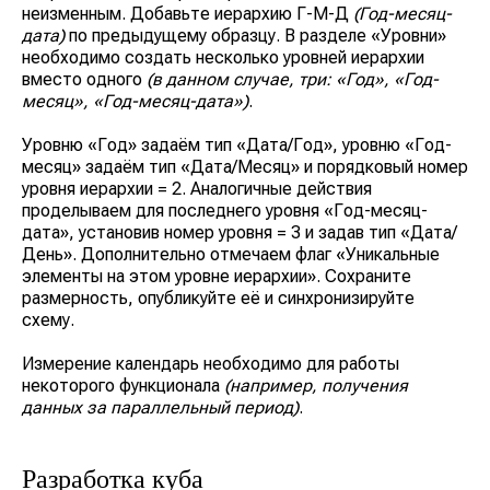
неизменным. Добавьте иерархию Г-М-Д
(Год-месяц-
дата)
по предыдущему образцу. В разделе
«Уровни»
необходимо создать несколько уровней иерархии
вместо одного
(в данном случае, три: «Год», «Год-
месяц», «Год-месяц-дата»)
.
Уровню
«Год»
задаём тип
«Дата/Год»
, уровню
«Год-
месяц»
задаём тип
«Дата/Месяц»
и порядковый номер
уровня иерархии
= 2
. Аналогичные действия
проделываем для последнего уровня
«Год-месяц-
дата»
, установив номер уровня
= 3
и задав тип
«Дата/
День»
. Дополнительно отмечаем флаг
«Уникальные
элементы на этом уровне иерархии»
. Сохраните
размерность, опубликуйте её и синхронизируйте
схему.
Измерение календарь необходимо для работы
некоторого функционала
(например, получения
данных за параллельный период)
.
Разработка куба