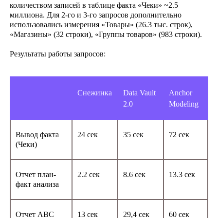
количеством записей в таблице факта «Чеки» ~2.5
миллиона. Для 2-го и 3-го запросов дополнительно
использовались измерения «Товары» (26.3 тыс. строк),
Кейсы
Главная
«Магазины» (32 строки), «Группы товаров» (983 строки).
Блог:
Наши решения:
Планировщик
Экспертные статьи
Результаты работы запросов:
пространства
Мероприятия
SpacePlanner
Новости компании
Разработка BI-
аналитики
Ласмарт.Обмен
Снежинка
Data Vault
Anchor
данными с
2.0
Modeling
партнерами
О компании
Ласмарт.Аналитика
Контакты
для розницы
Вывод факта
24 сек
35 сек
72 сек
Ласмарт. Аналитика
(Чеки)
для дистрибьютеров
Ласмарт.
Горячая линия
Автодокументация
8 800 350 06 58
Ласмарт.
Отчет план-
2.2 сек
8.6 сек
13.3 сек
info@lasmart.ru
Качество данных
факт анализа
Отчет ABC
13 сек
29,4 сек
60 сек