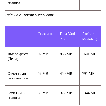
анализа
© ООО "Ласмарт", 2025
Политика
конфиденциальности
Таблица 2
– Время выполнения
Снежинка
Data Vault
Anchor
2.0
Modeling
Адрес: Санкт-Петербург, улица Есенина, 1
корп.1, помещение 152Н
Режим работы:
Ежедневно с 08:00 до 22:00
Вывод факта
92 MB
856 МВ
1641 MB
(Чеки)
Отчет план-
52 MB
459 МВ
791 MB
факт анализа
Отчет ABC
86 MB
922 МВ
1344 MB
анализа