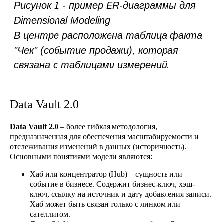
Data Vault 2.0
Рисунок 2
– ER-диаграмма для Data Vault
Data Vault 2.0
– более гибкая методология,
2.0.
предназначенная для обеспечения масштабируемости и
Зеленым цветом отмечены хабы,
отслеживания изменений в данных (историчность).
голубым – линки, серым – спутники.
Основными понятиями модели являются:
Хаб
или
концентратор (Hub)
– сущность или
событие в бизнесе. Содержит бизнес-ключ, хэш-
ключ, ссылку на источник и дату добавления записи.
Хаб может быть связан только с линком или
сателлитом.