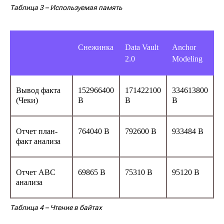
Таблица 3
– Используемая память
Снежинка
Data Vault
Anchor
2.0
Modeling
Вывод факта
152966400
171422100
334613800
(Чеки)
B
В
B
Отчет план-
764040 B
792600 В
933484 B
факт анализа
Отчет ABC
69865 B
75310 В
95120 B
анализа
Таблица 4
– Чтение в байтах