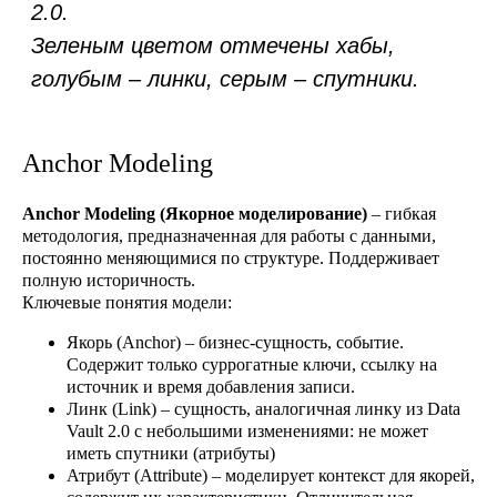
Anchor Modeling
Anchor Modeling (Якорное моделирование)
– гибкая
методология, предназначенная для работы с данными,
постоянно меняющимися по структуре. Поддерживает
Простота реализации, низкий
полную историчность.
порог входа для специалистов –
Ключевые понятия модели:
модель является интуитивно
понятной
Якорь (Anchor)
– бизнес-сущность, событие.
Высокая производительность
Содержит только суррогатные ключи, ссылку на
запросов, благодаря
источник и время добавления записи.
Линк (Link)
– сущность, аналогичная линку из Data
небольшому количеству таблиц
Vault 2.0 с небольшими изменениями: не может
и соединений между ними
иметь спутники (атрибуты)
Атрибут (Attribute)
– моделирует контекст для якорей,