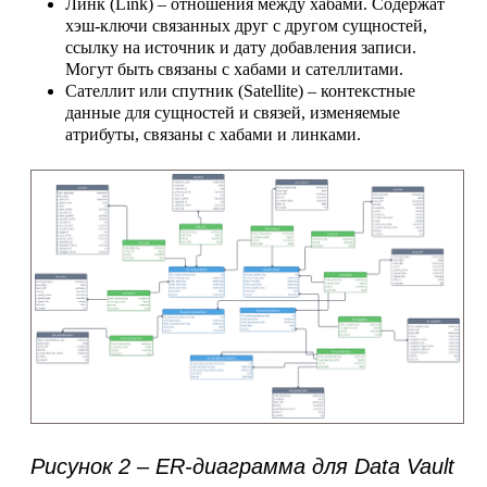
Линк (Link)
– отношения между хабами. Содержат
хэш-ключи связанных друг с другом сущностей,
ссылку на источник и дату добавления записи.
Могут быть связаны с хабами и сателлитами.
Сателлит
или
спутник (Satellite)
– контекстные
данные для сущностей и связей, изменяемые
атрибуты, связаны с хабами и линками.
Рисунок 3
– ER-диаграмма фрагмента
для Anchor Modeling.
Сине-зеленым цветом отмечены якоря,
зеленым – линки, оранжевым –
атрибуты якорей.