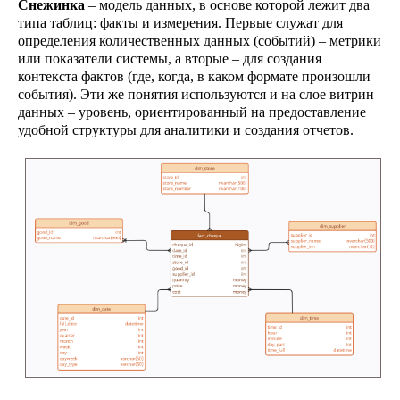
Снежинка
– модель данных, в основе которой лежит два
типа таблиц: факты и измерения. Первые служат для
определения количественных данных (событий) – метрики
или показатели системы, а вторые – для создания
Рисунок 1
- пример ER-диаграммы для
контекста фактов (где, когда, в каком формате произошли
Dimensional Modeling.
события). Эти же понятия используются и на слое витрин
В центре расположена таблица факта
данных – уровень, ориентированный на предоставление
"Чек" (событие продажи), которая
удобной структуры для аналитики и создания отчетов.
связана с таблицами измерений.