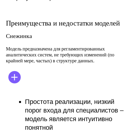
Более сложная структура, что
Преимущества и недостатки моделей
влечет за собой трудности в
разработке etl-процессов
Снежинка
Снижение производительности
из-за большего числа таблиц и
Модель предназначена для регламентированных
их соединений
аналитических систем, не требующих изменений (по
крайней мере, частых) в структуре данных.
Легкость в поддержке любых
изменений в структуре данных
Поддержка полной историчности
Низкая избыточность данных
благодаря высокой степени
нормализации (нет