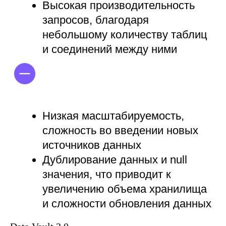
дублирования, нет null значений)
Высокий порог входа для
специалистов, сложность в
понимании концепции
Низкая производительность
даже базовых запросов
Требование к
автоматизированному созданию
сущностей (атрибутов, якорей,
линков)