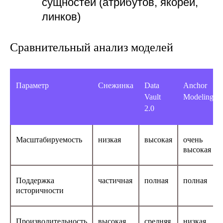
Сравнительный анализ моделей
Параметр
Снежинка
Data
Anchor
Vault
Modeling
2.0
Масштабируемость
низкая
высокая
очень
высокая
Поддержка
частичная
полная
полная
историчности
Производительность
высокая
средняя
низкая