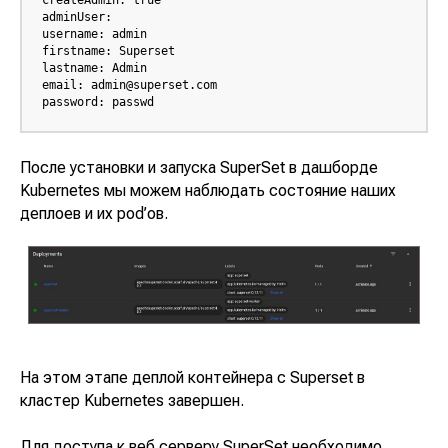
createAdmin: true

Адрес: Санкт-Петербург, улица Есенина, 1
adminUser:

корп.1, помещение 152Н
username: admin

Режим работы:
Ежедневно с 08:00 до 22:00
firstname: Superset

lastname: Admin

email: admin@superset.com

password: passwd
После установки и запуска
SuperSet
в дашборде
Kubernetes
мы можем наблюдать состояние наших
деплоев и их pod’ов.
На этом этапе деплой контейнера с
Superset
в
кластер
Kubernetes
завершен.
Для доступа к веб серверу
SuperSet
необходимо