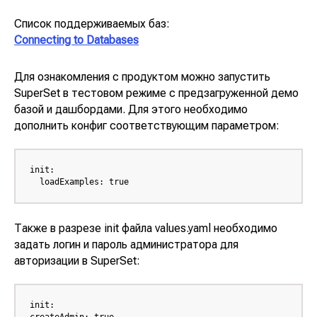
Разработка BI-
аналитики
Список поддерживаемых баз:
Ласмарт.Обмен
Connecting to Databases
данными с
партнерами
О компании
Ласмарт.Аналитика
Для ознакомления с продуктом можно запустить
Контакты
для розницы
Ласмарт. Аналитика
SuperSet
в тестовом режиме с предзагруженной демо
для дистрибьютеров
базой и дашбордами. Для этого необходимо
Горячая линия
Ласмарт.
дополнить конфиг соответствующим параметром:
Автодокументация
8 800 350 06 58
Ласмарт.
info@lasmart.ru
Качество данных
init:

  loadExamples: true
Также в разрезе init файла
values.yaml
необходимо
© ООО "Ласмарт", 2025
задать логин и пароль администратора для
Политика
конфиденциальности
авторизации в
SuperSet
:
init:
