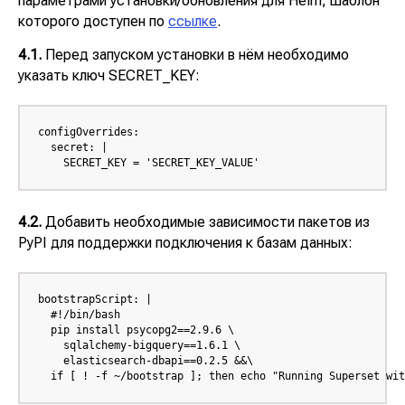
параметрами установки/обновления для
Helm
, шаблон
которого доступен по
ссылке
.
4.1.
Перед запуском установки в нём необходимо
указать ключ
SECRET_KEY
:
configOverrides:

  secret: |

    SECRET_KEY = 'SECRET_KEY_VALUE'
4.2.
Добавить необходимые зависимости пакетов из
PyPI
для поддержки подключения к базам данных:
bootstrapScript: |

  #!/bin/bash

Кейсы
Главная
  pip install psycopg2==2.9.6 \

Блог:
Наши решения:
    sqlalchemy-bigquery==1.6.1 \

    elasticsearch-dbapi==0.2.5 &&\

Планировщик
Экспертные статьи
  if [ ! -f ~/bootstrap ]; then echo "Running Superset wit
пространства
Мероприятия
SpacePlanner
Новости компании