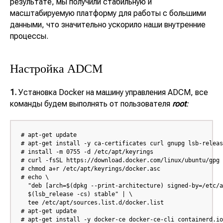
результате, мы получили стабильную и
масштабируемую платформу для работы с большими
данными, что значительно ускорило наши внутренние
процессы.
Настройка ADCM
1.
Установка Docker на машину управления ADCM, все
команды будем выполнять от пользователя
root
:
# apt-get update

# apt-get install -y ca-certificates curl gnupg lsb-releas
# install -m 0755 -d /etc/apt/keyrings

# curl -fsSL https://download.docker.com/linux/ubuntu/gpg 
# chmod a+r /etc/apt/keyrings/docker.asc

# echo \

  "deb [arch=$(dpkg --print-architecture) signed-by=/etc/a
  $(lsb_release -cs) stable" | \

  tee /etc/apt/sources.list.d/docker.list

# apt-get update

# apt-get install -y docker-ce docker-ce-cli containerd.i