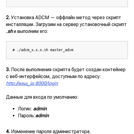
2.
Установка ADCM — оффлайн метод через скрипт
инсталляции. Загрузим на сервер установочный скрипт
.sh
и выполним его:
# ./adcm_x.x.x.sh master_adcm
3.
После выполнения скрипта будет создан контейнер
с веб-интерфейсом, доступным по адресу:
http://ваш_ip:8000/login
Данные для входа по умолчанию:
Логин:
admin
Пароль:
admin
4.
Изменение пароля администратора.