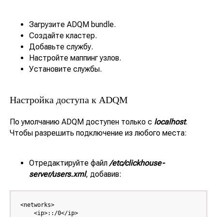
Адрес: Санкт-Петербург, улица Есенина, 1
корп.1, помещение 152Н
Режим работы:
Ежедневно с 08:00 до 22:00
Загрузите ADQM bundle.
Создайте кластер.
Добавьте службу.
Настройте маппинг узлов.
Установите службы.
Настройка доступа к ADQM
По умолчанию ADQM доступен только с
localhost
.
Чтобы разрешить подключение из любого места:
Отредактируйте файл
/etc/clickhouse-
server/users.xml
, добавив:
<networks>

    <ip>::/0</ip>
