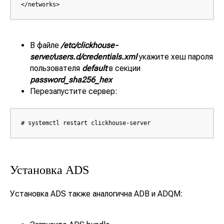
</networks>
В файле
/etc/clickhouse-
server/users.d/credentials.xml
укажите хеш пароля
пользователя
default
в секции
password_sha256_hex
Перезапустите сервер:
# systemctl restart clickhouse-server
Установка ADS
Установка ADS также аналогична ADB и ADQM: