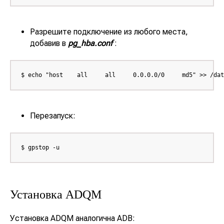
Разработка BI-
аналитики
Ласмарт.Обмен
данными с
Разрешите подключение из любого места,
партнерами
добавив в
pg_hba.conf
:
О компании
Ласмарт.Аналитика
Контакты
для розницы
Ласмарт. Аналитика
для дистрибьютеров
$ echo "host    all     all     0.0.0.0/0     md5" >> /dat
Горячая линия
Ласмарт.
Автодокументация
8 800 350 06 58
Ласмарт.
info@lasmart.ru
Качество данных
Перезапуск:
$ gpstop -u
© ООО "Ласмарт", 2025
Политика
конфиденциальности
Установка ADQM
Установка ADQM аналогична ADB: