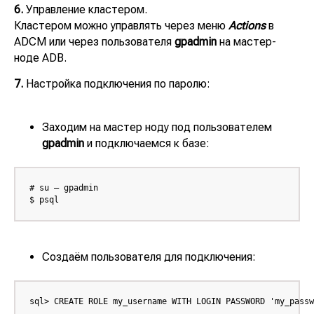
6.
Управление кластером.
Кластером можно управлять через меню
Actions
в
ADCM или через пользователя
gpadmin
на мастер-
ноде ADB.
7.
Настройка подключения по паролю:
Заходим на мастер ноду под пользователем
gpadmin
и подключаемся к базе:
# su – gpadmin

$ psql
Кейсы
Главная
Создаём пользователя для подключения:
Блог:
Наши решения:
Планировщик
Экспертные статьи
пространства
Мероприятия
sql> CREATE ROLE my_username WITH LOGIN PASSWORD 'my_passw
SpacePlanner
Новости компании