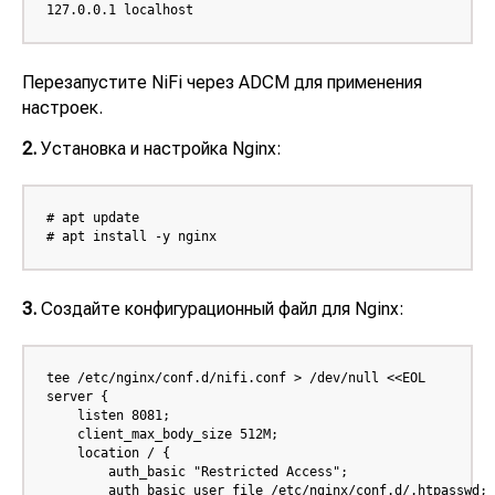
127.0.0.1 localhost
Перезапустите NiFi через ADCM для применения
настроек.
2.
Установка и настройка Nginx:
# apt update

# apt install -y nginx
3.
Создайте конфигурационный файл для Nginx:
tee /etc/nginx/conf.d/nifi.conf > /dev/null <<EOL

server {

    listen 8081;

    client_max_body_size 512M;

    location / {

        auth_basic "Restricted Access";

        auth_basic_user_file /etc/nginx/conf.d/.htpasswd;
