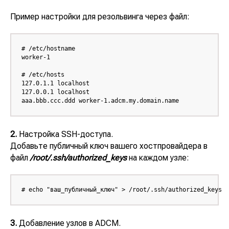
Пример настройки для резольвинга через файл:
# /etc/hostname

worker-1

# /etc/hosts

127.0.1.1 localhost

127.0.0.1 localhost

aaa.bbb.ccc.ddd worker-1.adcm.my.domain.name
2.
Настройка SSH-доступа.
Добавьте публичный ключ вашего хостпровайдера в
файл
/root/.ssh/authorized_keys
на каждом узле:
# echo "ваш_публичный_ключ" > /root/.ssh/authorized_keys
3.
Добавление узлов в ADCM.