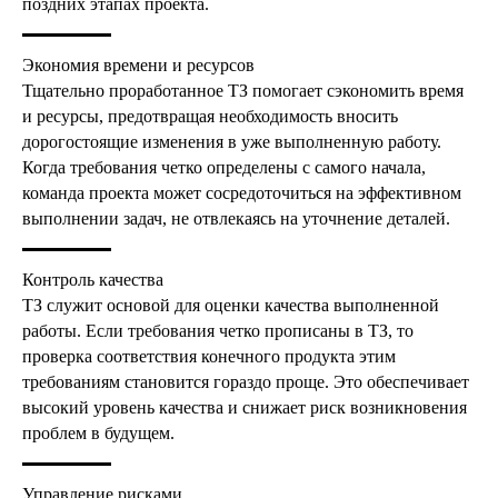
поздних этапах проекта.
Экономия времени и ресурсов
Тщательно проработанное ТЗ помогает сэкономить время
и ресурсы, предотвращая необходимость вносить
дорогостоящие изменения в уже выполненную работу.
Когда требования четко определены с самого начала,
команда проекта может сосредоточиться на эффективном
выполнении задач, не отвлекаясь на уточнение деталей.
Контроль качества
1. Контроль изменений
ТЗ служит основой для оценки качества выполненной
документа:
регистрация
работы. Если требования четко прописаны в ТЗ, то
изменений ТЗ, список
проверка соответствия конечного продукта этим
согласующих сотрудников;
требованиям становится гораздо проще. Это обеспечивает
высокий уровень качества и снижает риск возникновения
проблем в будущем.
2. Глоссарий:
описание
Управление рисками