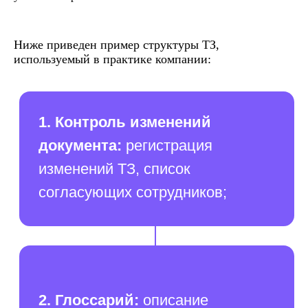
5. Требования к разработке
системы:
Ниже приведен пример структуры ТЗ,
используемый в практике компании:
Б. Технические
А. Требования
требования:
к структуре
состав
системы:
технических
состав и
средств для
описание
работы
используемых
системы, список
подсистем и
ролей системы
модулей,
и ограничений;
необходимый
функционал;