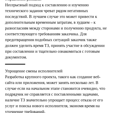
сокращений;
Несерьезный подход к составлению и изучению
технического задания чреват рядом негативных
последствий. В лучшем случае это может привести к
дополнительным временным затратам, в худшем – к
разногласиям между сторонами и получению продукта, не
соответствующего требованиям заказчика. Для
3. Общие сведения:
предотвращения подобных ситуаций заказчик также
наименование проектируемого
должен уделить время ТЗ, принять участие в обсуждении
объекта, область применения;
при составлении и тщательно ознакомиться с готовым
документом.
Упрощение смены исполнителей
4. Цели и задачи проекта (ФТ):
Разработка крупного проекта, такого как создание веб-
цели создания проекта и его
сайта или приложения, может занять несколько лет. В
случае если на начальном этапе становится очевидно, что
назначение;
подрядчик не справляется с поставленными задачами,
наличие ТЗ значительно упрощает процесс отказа от его
услуг и поиска нового исполнителя, экономя время на
уточнение требований.