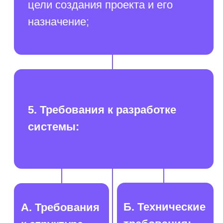
Кейсы
Главная
Блог:
Наши решения:
Планировщик
Экспертные статьи
пространства
Мероприятия
SpacePlanner
Новости компании
Разработка BI-
аналитики
Ласмарт.Обмен
данными с
партнерами
О компании
Ласмарт.Аналитика
Контакты
для розницы
Ласмарт. Аналитика
для дистрибьютеров
Горячая линия
Ласмарт.
Автодокументация
8 800 350 06 58
Ласмарт.
info@lasmart.ru
Качество данных
© ООО "Ласмарт", 2025