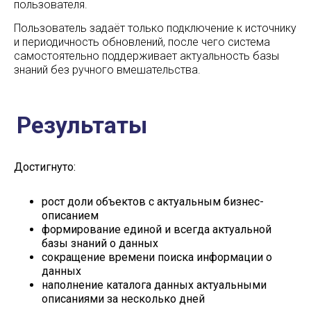
пользователя.
Пользователь задаёт только подключение к источнику
© ООО "Ласмарт", 2025
Политика
и периодичность обновлений, после чего система
конфиденциальности
самостоятельно поддерживает актуальность базы
знаний без ручного вмешательства.
Адрес: Санкт-Петербург, улица Есенина, 1
корп.1, помещение 152Н
Режим работы:
Ежедневно с 08:00 до 22:00
Достигнуто:
рост доли объектов с актуальным бизнес-
описанием
формирование единой и всегда актуальной
базы знаний о данных
сокращение времени поиска информации о
данных
наполнение каталога данных актуальными
описаниями за несколько дней