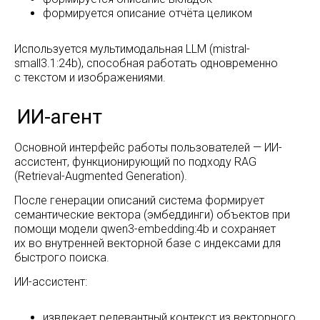
формируется описание отчёта целиком
Используется мультимодальная LLM (mistral-
small3.1:24b), способная работать одновременно
с текстом и изображениями.
Почему это важно
Основной интерфейс работы пользователей — ИИ-
ассистент, функционирующий по подходу RAG
(Retrieval-Augmented Generation).
После генерации описаний система формирует
семантические вектора (эмбеддинги) объектов при
помощи модели qwen3-embedding:4b и сохраняет
их во внутренней векторной базе с индексами для
быстрого поиска.
ИИ-ассистент:
К списку статей
извлекает релевантный контекст из векторного