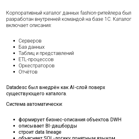
Корпоративный каталог данных fashion-ритейлера был
Сбор метаданных
разработан внутренней командой на базе 1С. Каталог
включает описания:
Серверов
Баз данных
Таблиц и представлений
ETL-процессов
Оркестраторов
Отчётов
Datadesc был внедрён как AI-слой поверх
существующего каталога.
Система автоматически:
Автоматическое построение
Data Lineage
формирует бизнес-описания объектов DWH
описывает BI-дашборды
строит data lineage
объясняет SQL-логику понятным языком