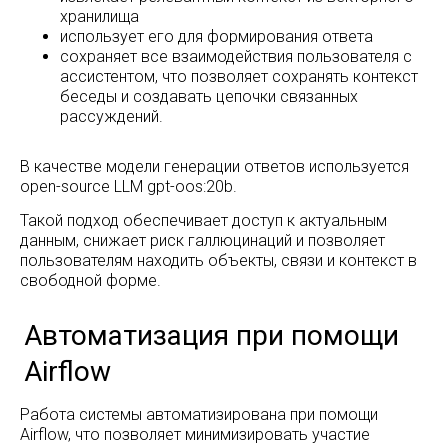
хранилища
использует его для формирования ответа
сохраняет все взаимодействия пользователя с
Кейсы
Главная
ассистентом, что позволяет сохранять контекст
Блог:
Наши решения:
беседы и создавать цепочки связанных
Планировщик
Экспертные статьи
рассуждений.
пространства
Мероприятия
SpacePlanner
Новости компании
Разработка BI-
В качестве модели генерации ответов используется
аналитики
open-source LLM gpt-oos:20b.
Ласмарт.Обмен
данными с
Такой подход обеспечивает доступ к актуальным
партнерами
данным, снижает риск галлюцинаций и позволяет
О компании
Ласмарт.Аналитика
пользователям находить объекты, связи и контекст в
Контакты
для розницы
свободной форме.
Ласмарт. Аналитика
для дистрибьютеров
Горячая линия
Ласмарт.
Автодокументация
8 800 350 06 58
Ласмарт.
info@lasmart.ru
Качество данных
Работа системы автоматизирована при помощи
Airflow, что позволяет минимизировать участие