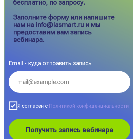
Автодокументация
8 800 350 06 58
Ласмарт.
info@lasmart.ru
Качество данных
© ООО "Ласмарт", 2025
Политика
конфиденциальности
Адрес: Санкт-Петербург, улица Есенина, 1
корп.1, помещение 152Н
Режим работы:
Ежедневно с 08:00 до 22:00