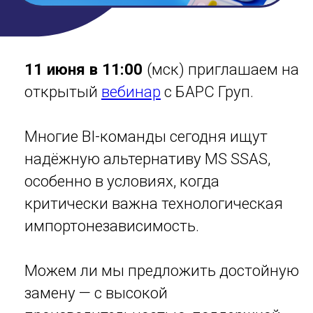
Многие BI-команды сегодня ищут
надёжную альтернативу MS SSAS,
особенно в условиях, когда
критически важна технологическая
импортонезависимость.
Можем ли мы предложить достойную
замену — с высокой
производительностью, поддержкой
привычных сценариев и
возможностью масштабироваться
под реальные нагрузки?
Сможем и покажем! На вебинаре мы
расскажем, как перенесли Retail
Analytics с MS SSAS на Alpha OLAP,
российский OLAP-движок,
разработанный в составе платформы
Alpha BI.