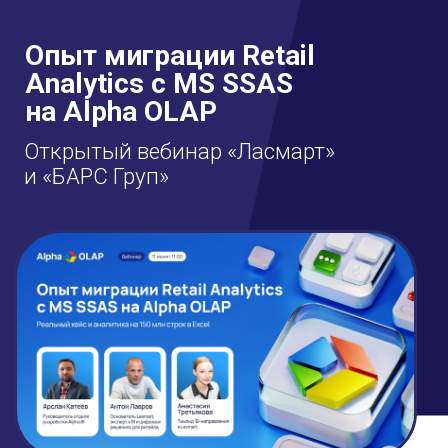
Опыт миграции Retail
Analytics с MS SSAS
на Alpha OLAP
Открытый вебинар «Ласмарт»
и «БАРС Груп»
11 июня в 11:00
(мск) приглашаем на
открытый
вебинар
с БАРС Груп.