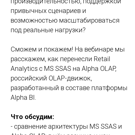
Что обсудим:
- сравнение архитектуры MS SSAS и
Alpha OLAP: в чём разница и как
переехать «без боли»;
- как построили аналитическое
хранилище на двух серверах с
PostgreSQL и Alpha OLAP;
- как работает интерактивная
аналитика в Excel на 150+ млн строк.
БОНУС:
Покажем кейс на 1 миллиард строк в
Excel.
Спикеры:
Арслан Катеев
- руководитель отдела
разработки Alpha BI, эксперт по
внедрению BI в компаниях
федерального уровня, ведущий эфира;