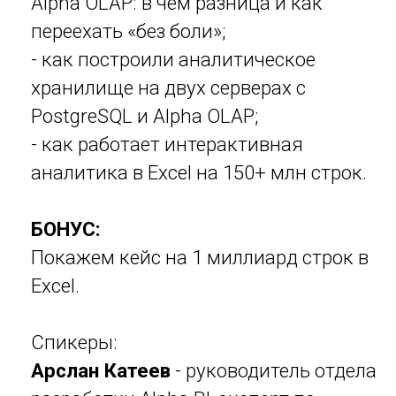
Антон Лавров
- основатель Lasmart,
эксперт в BI и цифровых решениях
для ритейла. Автор десятков проектов
по автоматизации аналитики и
управления в крупнейших российских
компаниях.
Анастасия Третьякова
- тимлид BI-
направления в Lasmart.
Специализируется на разработке и
внедрении аналитических решений
для ритейла и дистрибуции. Работает
с Microsoft BI, Apache Kylin, Alpha BI и
др.
Эфир будет полезен для Data-
инженеров, BI-разработчиков,
руководителей и менеджеров BI-
проектов.