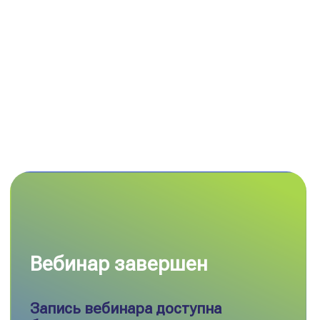
Кейсы
Главная
Блог:
Наши решения:
Планировщик
Экспертные статьи
пространства
Мероприятия
SpacePlanner
Новости компании
Разработка BI-
аналитики
Ласмарт.Обмен
данными с
партнерами
О компании
Ласмарт.Аналитика
Контакты
для розницы
Ласмарт. Аналитика
для дистрибьютеров
Горячая линия
Ласмарт.